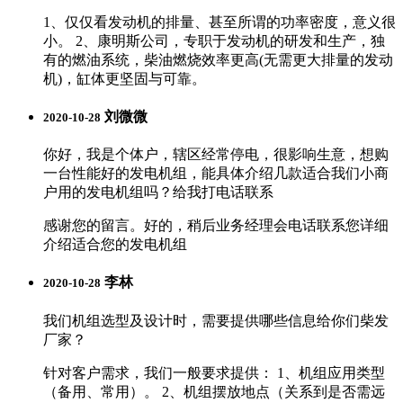
1、仅仅看发动机的排量、甚至所谓的功率密度，意义很
小。 2、康明斯公司，专职于发动机的研发和生产，独
有的燃油系统，柴油燃烧效率更高(无需更大排量的发动
机)，缸体更坚固与可靠。
刘微微
2020-10-28
你好，我是个体户，辖区经常停电，很影响生意，想购
一台性能好的发电机组，能具体介绍几款适合我们小商
户用的发电机组吗？给我打电话联系
感谢您的留言。好的，稍后业务经理会电话联系您详细
介绍适合您的发电机组
李林
2020-10-28
我们机组选型及设计时，需要提供哪些信息给你们柴发
厂家？
针对客户需求，我们一般要求提供： 1、机组应用类型
（备用、常用）。 2、机组摆放地点（关系到是否需远