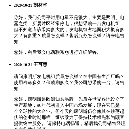
刘林华
2020-10-21
你好，我们公司平时用电量不是很大，主要是照明、电
器之类，所属片区经常停电，很想采购一台发电机组，
但不知道应该采购多大的，发电机组占地面积大概有多
大？有多重？质量怎么样？售后服务怎么样？请来电告
知
您好，稍后我会电话联系您进行详细解答。
王可慧
2020-10-21
请问康明斯发电机组质量怎么样？在中国有生产厂吗？
使用寿命多久？保质期多久？我公司想采购一台，请告
知
您好，康明斯是欧洲知名品牌，先后在世界各地设立了
生产基地，90年代初进入中国市场发展，现在它已是一
个全球性的大企业。但今天的康明斯仍会像其在跌荡起
伏的创业时期那样，继续致力于保持技术领先和为顾客
提供终生服务。 请保持电话畅通，稍后我公司销售经理